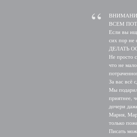
“
ВНИМАНИЕ
ВСЕМ ПОТ
Если вы ищи
сих пор не
ДЕЛАТЬ О
Не просто с
что не мало
потраченно
За вас всё 
Мы подарил
приятнее, ч
дочери даж
Мария, Мар
только поже
Писать можн