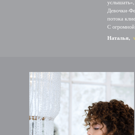
услышать», 
Девочки-Фе
потока кли
С огромной
Наталья,