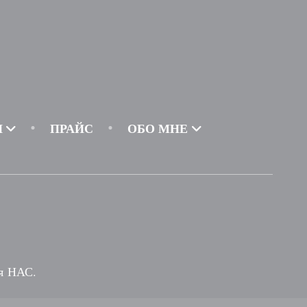
И
ПРАЙС
ОБО МНЕ
ья НАС.