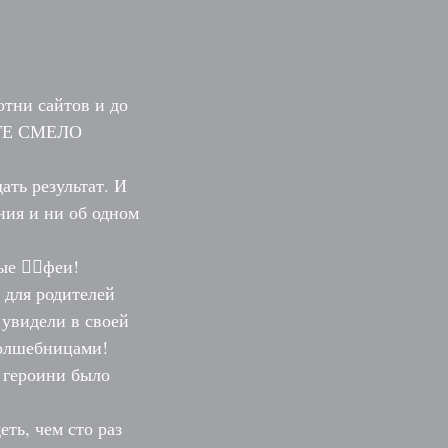
отни сайтов и до
ЕТЕ СМЕЛО
ать результат. И
ния и ни об одном
е 👆🏻феи!
 для родителей
 увидели в своей
волшебницами!
 героини было
ть, чем сто раз