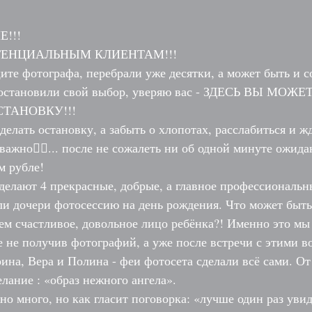
!!!
ЕНЦИАЛЬНЫМ КЛИЕНТАМ!!!
те фотографа, перебрали уже десятки, а может быть и с
 остановили свой выбор, уверяю вас - ЗДЕСЬ ВЫ МОЖ
СТАНОВКУ!!!
делать остановку, а забыть о хлопотах, расслабиться и жд
важно👆🏻... после не сожалеть ни об одной минуте ожида
м рубле!
сделают 4 прекрасные, добрые, а главное профессиональны
и дочери фотосессию на день рождения. Что может быть
ем счастливое, довольное лицо ребёнка?! Именно это мы
е не получив фотографий, а уже после встречи с этими 
ина, Вера и Полина - феи фотосета сделали всё сами. От
лание : «образ нежного ангела».
о много, но как гласит поговорка: «лучше один раз увиде