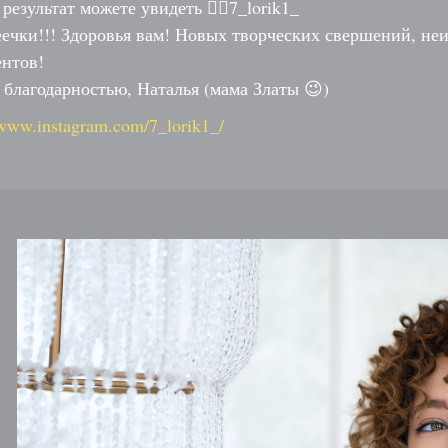
результат можете увидеть 👉🏻7_lorik1_
ечки!!! Здоровья вам! Новых творческих свершений, не
ентов!
 благодарностью, Наталья (мама Златы 😉)
www.instagram.com/7_lorik1_/