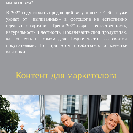
мы вызовем?
В 2022 году создать продающий визуал легче. Сейчас уже
уходят от «вылизанных» в фотошопе не естественно
идеальных картинок. Тренд 2022 года — естественность,
натуральность и честность. Показывайте свой продукт так,
как он есть на самом деле. Будьте честны со своими
покупателями. Но при этом позаботьтесь о качестве
картинки.
Контент для маркетолога