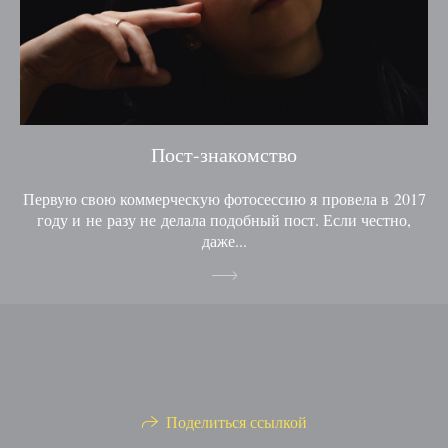
Пост-знакомство
Первую свою коммерческую фотосессию я провела в 2017
году и не разу не делала подобный пост. Если честно,
даже...
Поделиться ссылкой